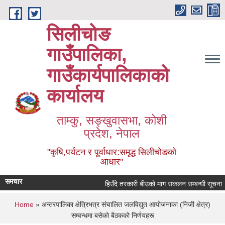
Skip to main content
सिलीचोङ
गाउँपालिका,
गाउँकार्यपालिकाको
कार्यालय
ताम्कु, सङ्‍खुवासभा, कोशी
प्रदेश, नेपाल
"कृषि,पर्यटन र पूर्वाधार:समृद्ध सिलीचोङको
आधार"
समचार
हिउँदे तरकारी बीउको माग संकलन सम्बन्धी सूचना
You are here
Home
» अन्तरपालिका क्षेत्रिभत्र संचालित जलविद्युत आयोजनाका (निजी क्षेत्र)
सम्वन्धमा बसेको बैठकको निर्णयहरू