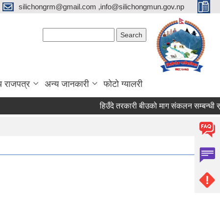
silichongrm@gmail.com ,info@silichongmun.gov.np
Search form
Search
य राजपत्र
अन्य जानकारी
फोटो ग्यालरी
हिउँदे तरकारी बीउको माग संकलन सम्बन्धी स