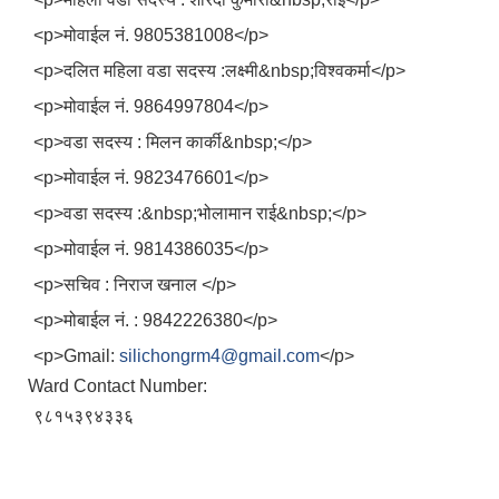
<p>मोवाईल नं. 9805381008</p>
<p>दलित महिला वडा सदस्य :लक्ष्मी&nbsp;विश्वकर्मा</p>
<p>मोवाईल नं. 9864997804</p>
<p>वडा सदस्य : मिलन कार्की&nbsp;</p>
<p>मोवाईल नं. 9823476601</p>
<p>वडा सदस्य :&nbsp;भोलामान राई&nbsp;</p>
<p>मोवाईल नं. 9814386035</p>
<p>सचिव : निराज खनाल </p>
<p>मोबाईल नं. : 9842226380</p>
<p>Gmail:
silichongrm4@gmail.com
</p>
Ward Contact Number:
९८१५३९४३३६