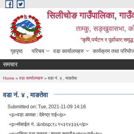
Skip to main content
सिलीचोङ गाउँपालिका, गाउँक
ताम्कु, सङ्‍खुवासभा, क
"कृषि,पर्यटन र पूर्वाधार:सम
गृहपृष्ठ
परिचय
वडा कार्यालयहरु
कार्यक्रम तथा परियो
समचार
You are here
Home
»
वडा कार्यालयहरु
» वडा नं. ४ , माङतेवा
वडा नं. ४ , माङतेवा
Submitted on:
Tue, 2021-11-09 14:16
<p>वडा अध्यक्ष : देबेन्द्र राई</p>
<p>मोबाईल नं. :&nbsp;९८१५३९४३३६</p>
<p>महिला वडा सदस्य : शारदा कुमारी&nbsp;राई</p>