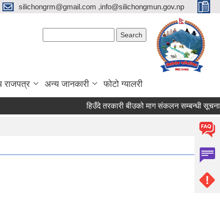
silichongrm@gmail.com ,info@silichongmun.gov.np
Search form
Search
य राजपत्र
अन्य जानकारी
फोटो ग्यालरी
हिउँदे तरकारी बीउको माग संकलन सम्बन्धी सूचना