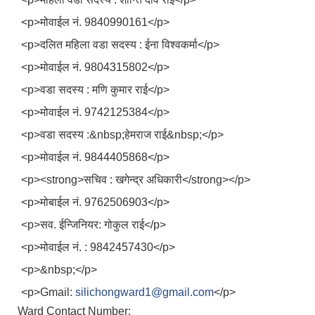
<p>मोवाईल नं. 9840990161</p>
<p>दलित महिला वडा सदस्य : ईना विश्वकर्मा</p>
<p>मोवाईल नं. 9804315802</p>
<p>वडा सदस्य : मणि कुमार राई</p>
<p>मोवाईल नं. 9742125384</p>
<p>वडा सदस्य :&nbsp;हेमराज राई&nbsp;</p>
<p>मोवाईल नं. 9844405868</p>
<p><strong>सचिव : खगेन्द्र अधिकारी</strong></p>
<p>मोबाईल नं. 9762506903</p>
<p>सव. ईन्जिनियर: गोकुल राई</p>
<p>मोवाईल नं. : 9842457430</p>
<p>&nbsp;</p>
<p>Gmail:
silichongward1@gmail.com
</p>
Ward Contact Number: