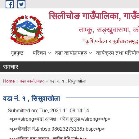
Skip to main content
सिलीचोङ गाउँपालिका, गाउँक
ताम्कु, सङ्‍खुवासभा, क
"कृषि,पर्यटन र पूर्वाधार:सम
गृहपृष्ठ
परिचय
वडा कार्यालयहरु
कार्यक्रम तथा परियो
समचार
You are here
Home
»
वडा कार्यालयहरु
» वडा नं. १ , सिसुवाखोला
वडा नं. १ , सिसुवाखोला
Submitted on:
Tue, 2021-11-09 14:14
<p><strong>वडा अध्यक्ष : गणेश कुलुङ</strong></p>
<p>मोवाईल नं.&nbsp;9862327313&nbsp;</p>
<p>महिला वडा सदस्य : शान्ति देवि राई</p>